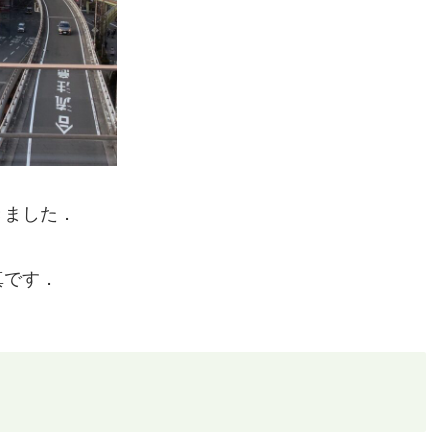
きました．
真です．